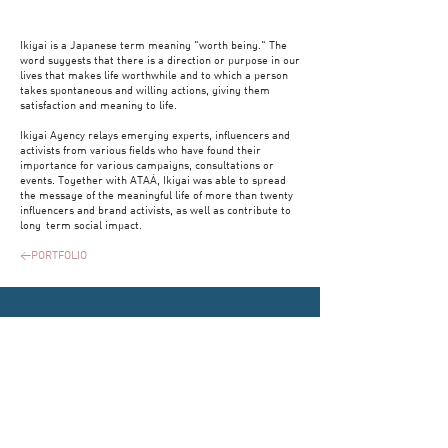
Ikigai is a Japanese term meaning "worth being." The
word suggests that there is a direction or purpose in our
lives that makes life worthwhile and to which a person
takes spontaneous and willing actions, giving them
satisfaction and meaning to life.
Ikigai Agency relays emerging experts, influencers and
activists from various fields who have found their
importance for various campaigns, consultations or
events. Together with ATAÁ, Ikigai was able to spread
the message of the meaningful life of more than twenty
influencers and brand activists, as well as contribute to
long-term social impact.
<PORTFOLIO
”
Oli ilo tehdä yhteistyötä ATAÀn kanssa. He
auttoivat meitä kehittämään brändiämme sekä
solmimaan yhteistöitä. Pääsimme yhdessä
hiomaan yrityksen toimintamallia
kokonaisvaltaisesti.”